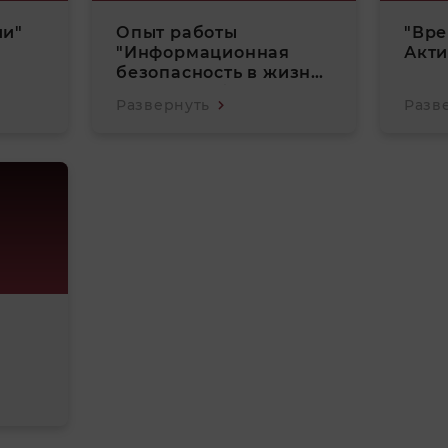
ии"
Опыт работы
"Вр
"Информационная
Акти
безопасность в жизни
семьи и ребёнка"
Развернуть
Разв