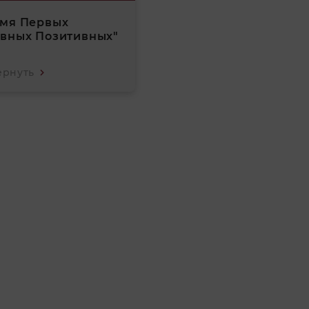
емя Первых
вных Позитивных"
ернуть