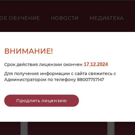
ОЕ ОБУЧЕНИЕ
НОВОСТИ
МЕДИАТЕКА
ВНИМАНИЕ!
Срок действия лицензии окончен
17.12.2024
ОДНЕ ДОУ"
Для получения информации с сайта свяжитесь с
Администратором по телефону 88007757147
Продлить лицензию
3
17
нояб
о