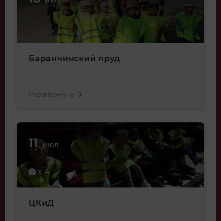
июл
Баранчинский пруд
Развернуть
11
июл
x 4
ЦКиД