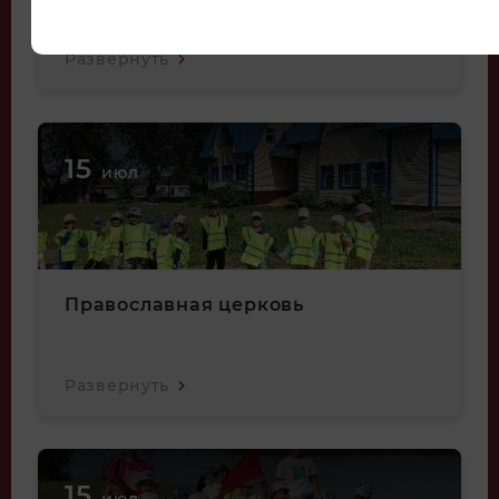
Развернуть
15
июл
Православная церковь
Развернуть
15